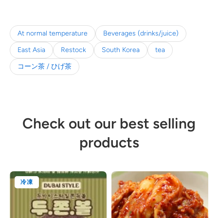
At normal temperature
Beverages (drinks/juice)
East Asia
Restock
South Korea
tea
コーン茶 / ひげ茶
Check out our best selling
products
冷凍