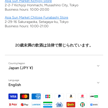
Asia Sun Market Kichijoji Store
2-2-7 Kichijoji Honmachi, Musashino City, Tokyo
Business hours: 10:00-20:00
Asia Sun Market Chitose Funabashi Store
2-29-16 Sakuragaoka, Setagaya-ku, Tokyo
Business hours: 10:00-21:00
20歳未満の飲酒は法律で禁じられています。
Country/region
Japan (JPY ¥)
Language
English
Payment methods