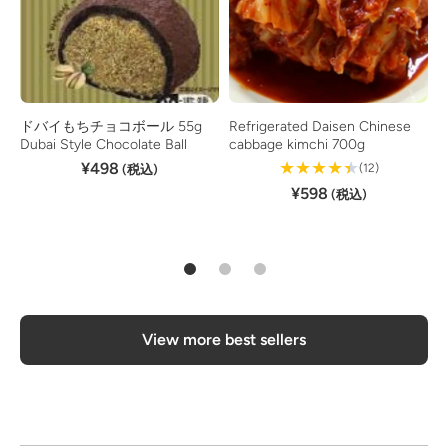
ドバイもちチョコボール 55g
Refrigerated Daisen Chinese
Dubai Style Chocolate Ball
cabbage kimchi 700g
2
¥498
12
(12)
(税込)
Reviews
¥598
(税込)
View more best sellers