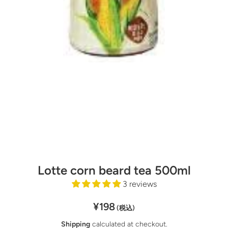
Open media 1 in modal
Lotte corn beard tea 500ml
3 reviews
¥198
(税込)
Shipping
calculated at checkout.