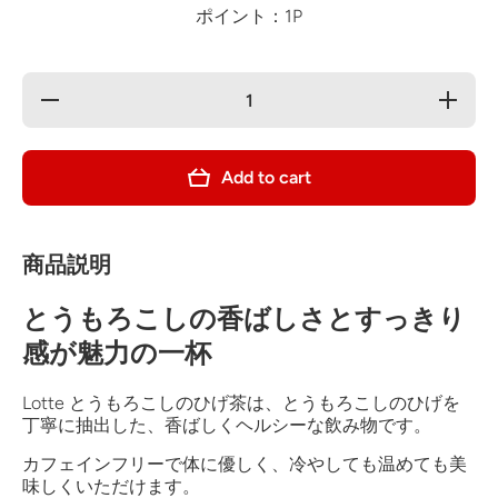
ポイント：1P
Decrease
Increase
quantity
quantity
for Lotte
for Lotte
corn
corn
beard tea
beard
Add to cart
500ml
tea
500ml
商品説明
とうもろこしの香ばしさとすっきり
感が魅力の一杯
Lotte とうもろこしのひげ茶は、とうもろこしのひげを
丁寧に抽出した、香ばしくヘルシーな飲み物です。
カフェインフリーで体に優しく、冷やしても温めても美
味しくいただけます。